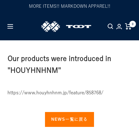
Skip
MORE ITEMS!! MARKDOWN APPAREL!!
to
content
TOOT
0
Navigation
公
式
WEB
サ
Our products were introduced in
イ
"HOUYHNHNM"
ト
https://www.houyhnhnm.jp/feature/858768/
NEWS一覧に戻る