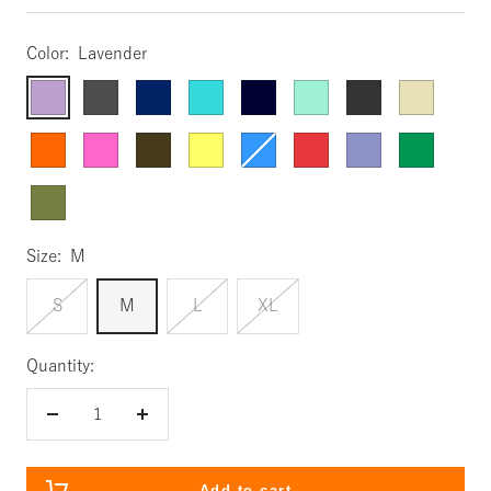
Color:
Lavender
Lavender
Darkgray
Darkblue
Aqua
Deepnavy
Mint
Charcoal
Beige
Orange
Pink
Brown
Lemon
Turquoise
Lightred
Wisteria
Malachite
Mossgreen
Size:
M
S
M
L
XL
Quantity:
Decrease
Increase
quantity
quantity
Add to cart