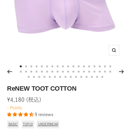
Zoom
Go
Go
Go
Go
Go
Go
Go
Go
Go
Go
Go
Go
Go
Go
Go
Go
Go
Go
Go
Go
Go
Go
Go
Go
Go
Go
Go
Go
Go
Go
Go
Go
Go
Go
Go
Go
to
to
to
to
to
to
to
to
to
to
to
to
to
to
to
to
to
to
Go
Go
Go
Go
Go
Go
Go
Go
Go
Go
Go
Go
Go
Go
Go
to
to
to
to
to
to
to
to
to
to
to
to
to
to
to
to
to
to
slide
slide
slide
slide
slide
slide
slide
slide
slide
slide
slide
slide
slide
slide
slide
slide
slide
slide
ReNEW TOOT COTTON
to
to
to
to
to
to
to
to
to
to
to
to
to
to
to
slide
slide
slide
slide
slide
slide
slide
slide
slide
slide
slide
slide
slide
slide
slide
slide
slide
slide
1
2
3
4
5
6
7
8
9
10
11
12
13
14
15
16
17
18
slide
slide
slide
slide
slide
slide
slide
slide
slide
slide
slide
slide
slide
slide
slide
19
20
21
22
23
24
25
26
27
28
29
30
31
32
33
34
35
36
Sale
¥4,180 (税込)
37
38
39
40
41
42
43
44
45
46
47
48
49
50
51
price
-
Points
9 reviews
BASIC
TOP10
UNDERWEAR