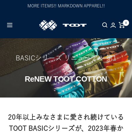
Skip
MORE ITEMS!! MARKDOWN APPAREL!!
to
content
TOOT
0
Navigation
公
式
WEB
サ
BASICシリーズ リニューアル 第1
イ
ト
弾
ReNEW TOOT COTTON
20年以上みなさまに愛され続けている
TOOT BASICシリーズが、2023年春か