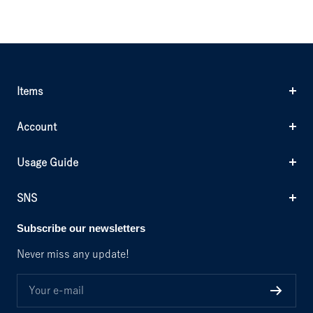
r
a
l
l
r
l
a
v
a
u
e
a
n
y
c
e
e
c
g
k
n
k
e
Items
Account
Usage Guide
SNS
Subscribe our newsletters
Never miss any update!
Your e-mail