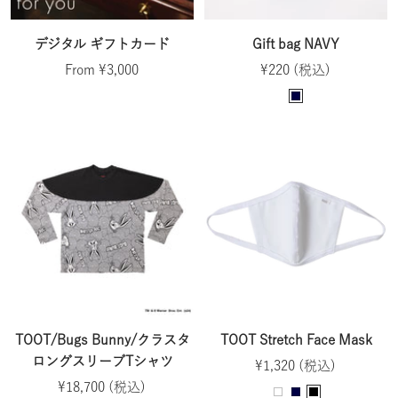
デジタル ギフトカード
Gift bag NAVY
Sale
Sale
From ¥3,000
¥220 (税込)
price
price
N
a
v
y
TOOT/Bugs Bunny/クラスタ
TOOT Stretch Face Mask
ロングスリーブTシャツ
Sale
¥1,320 (税込)
Sale
¥18,700 (税込)
price
W
N
B