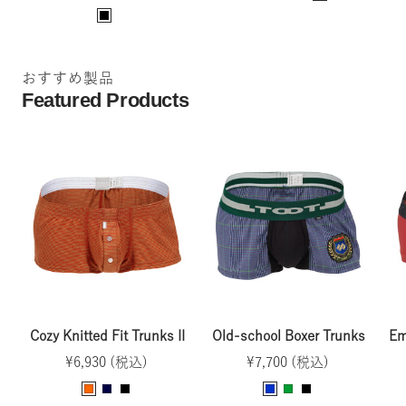
price
B
h
a
l
l
i
v
a
a
t
y
c
おすすめ製品
c
e
k
Featured Products
k
Cozy Knitted Fit Trunks II
Old-school Boxer Trunks
Em
Sale
Sale
¥6,930 (税込)
¥7,700 (税込)
price
price
O
N
B
B
G
B